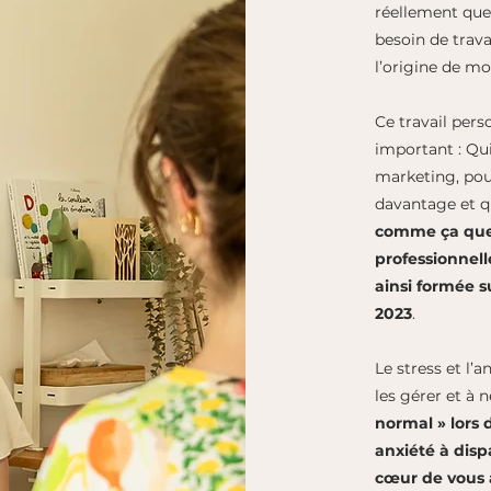
réellement que
besoin de trav
l’origine de mo
Ce travail per
important : Qu
marketing, pou
davantage et qu
comme ça que 
professionnell
ainsi formée s
2023
.
Le stress et l’a
les gérer et à n
normal » lors 
anxiété à dis
cœur de vous 