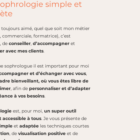
ophrologie simple et
ète
i toujours aimé, quel que soit mon métier
 commerciale, formatrice), c’est
r
, de
conseiller
,
d’accompagner
et
r avec mes clients
.
ue sophrologue il est important pour moi
ccompagner et d’échanger avec vous
,
adre bienveillant, où vous êtes libre de
rimer
, afin de
personnaliser et d’adapter
éance à vos besoins
.
logie
est, pour moi,
un super outil
t accessible à tous
. Je vous présente de
imple
et
adaptée
les techniques courtes
ation
, de
visualisation positive
et de