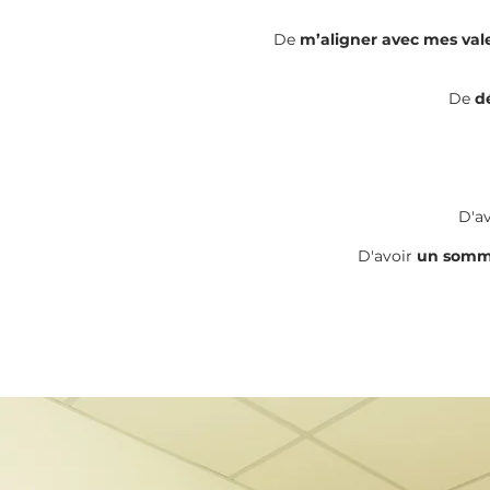
De
m’aligner avec mes val
De
d
D'av
D'avoir
un somme