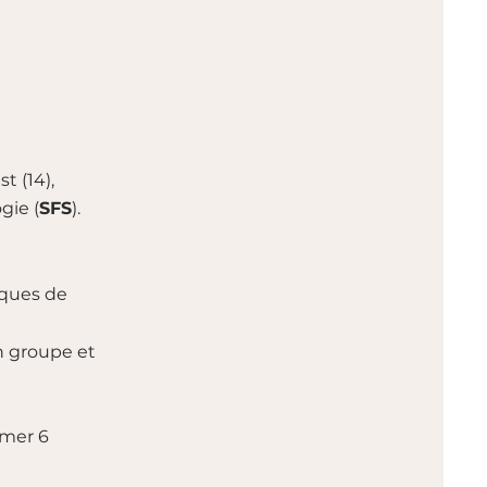
t (14),
gie (
SFS
).
iques de
n groupe et
imer 6