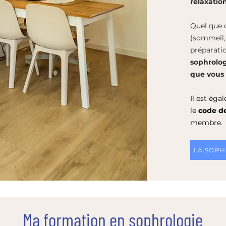
relaxati
Quel que q
(sommeil, 
préparatio
sophrolog
que vous 
Il est ég
le
code d
membre.
LA SOP
Ma formation en sophrologie