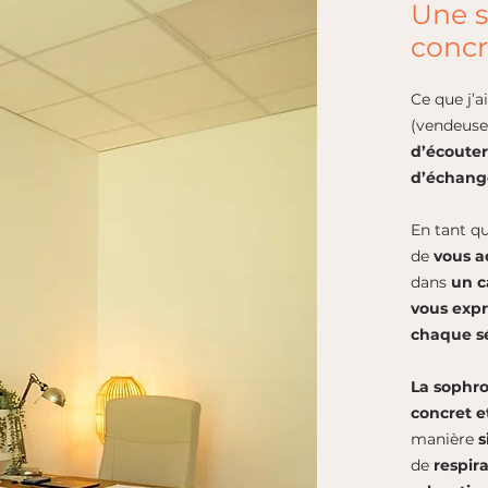
Une s
concr
Ce que j’a
(vendeuse,
d’écoute
d’échange
En tant q
de
vous a
dans
un c
vous exp
chaque s
La sophro
concret e
manière
s
de
respir