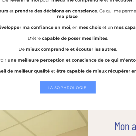
De
revenir à moi
pour
mieux me comprendre
et
m’écouter
.
eurs
et
prendre des décisions en conscience
. Ce qui me perme
ma place
.
évelopper ma confiance en moi
, en
mes choix
et en
mes capa
D'être
capable de poser mes limites
.
De
mieux comprendre et écouter les autres
.
oir
une meilleure perception et conscience de ce qui m’ent
il de meilleur qualité
et
être capable de mieux récupérer en
LA SOPHROLOGIE
Mon a