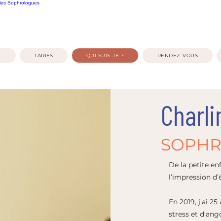
 les Sophrologues
E
TARIFS
QUI SUIS-JE ?
RENDEZ-VOUS
Charli
SOPH
De la petite enf
l’impression d’
En 2019, j'ai 2
stress et d'ango