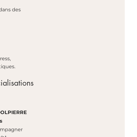
 dans des
tress,
iques.
alisations
DOLPIERRE
s
compagner